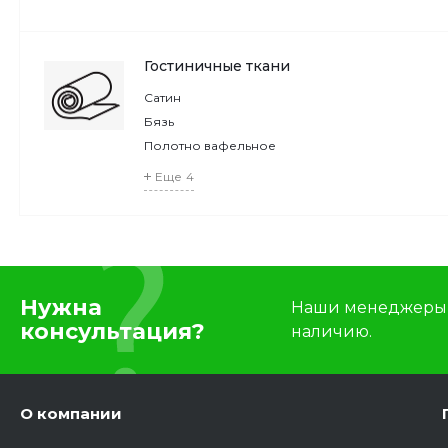
Гостиничные ткани
Сатин
Бязь
Полотно вафельное
Еще
4
Нужна
Наши менеджеры п
консультация?
наличию.
О компании