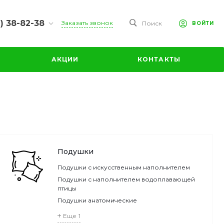
) 38-82-38
Заказать звонок
Поиск
ВОЙТИ
38-82-38
 ул.
АКЦИИ
КОНТАКТЫ
ая, дом 2А
-17:00
:00
ходной
anovo.ru
38-82-00
Подушки
Подушки с искусственным наполнителем
Подушки с наполнителем водоплавающей
птицы
Подушки анатомические
Еще
1