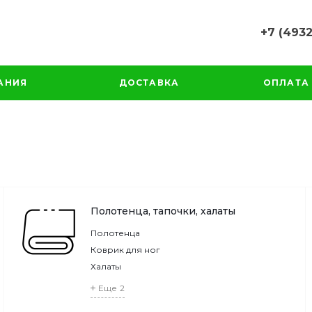
+7 (4932
+7 (4932) 
г. Иваново,
АНИЯ
ДОСТАВКА
ОПЛАТА
Рабфаковск
Пн-Чт: 8:00
Пт: 8:00-16
Cб-Вс: Вы
info@flex-iv
+7 (4932) 
Полотенца, тапочки, халаты
Полотенца
Коврик для ног
Халаты
Еще
2