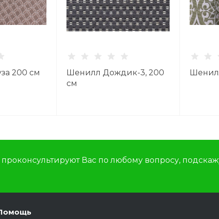
за 200 см
Шенилл Дождик-3, 200
Шенилл
см
роконсультируют Вас по любому вопросу, подскажу
Помощь