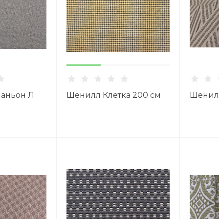
аньон Л
Шенилл Клетка 200 см
Шенилл