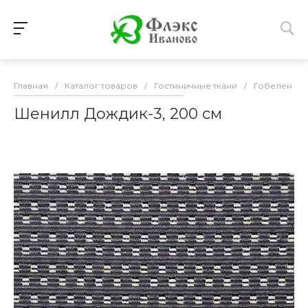
Главная
/
Каталог товаров
/
Гостиничные ткани
/
Гобелен
/
Шенилл Дождик-3, 200 см