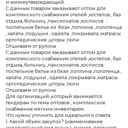
и жизнеутверждающий.
С данным товаром заказывают оптом для
комплексного снабжения отелей ,хостелов , баз
отдыха, больниц ,пансионатов ,хосписов :
постельное белье из бязи ,поплина ,полотенца
, халаты ,подушки , одеяла ,покрывала ,матрасы
ортопедические ,шторы ,тюли
Отшиваем от рулона
С данным товаром заказывают оптом для
комплексного снабжения отелей ,хостелов , баз
отдыха, больниц ,пансионатов ,хосписов :
постельное белье из бязи ,поплина ,полотенца ,
халаты ,подушки , одеяла ,покрывала ,матрасы
ортопедические ,шторы ,тюли
Отшиваем от рулона
Для организаций ,который занимаются
тендерам по теме оптовое , комплексное
снабжение мягким инвентарем.
Что нужно уточнить для идеального ответа:
1. Какой объём закупок? (наименование
изделия(какой вид ткани ) ,размер ,плотность