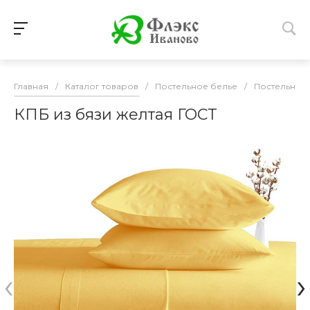
Главная
/
Каталог товаров
/
Постельное белье
/
Постельное 
КПБ из бязи желтая ГОСТ
‹
›