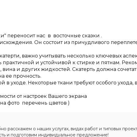
и" переносит нас в восточные сказки .
схождения. Он состоит из причудливого переплете
атерти, важно учитывать несколько ключевых аспект
ь практичной и устойчивой к стирке и пятнам. Реко
, вина и других жидкостей. Скатерть должна сочета
а ее прочность.
й в уходе. Некоторые ткани требуют особого ухода, 
имости от настроек Вашего экрана
на фото перечень цветов )
о расскажем о наших услугах, видах работ и типовых проект
сть и подготовим индивидуальное предложение!