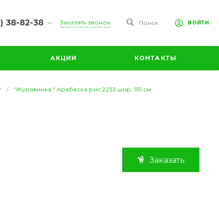
) 38-82-38
Заказать звонок
Поиск
ВОЙТИ
38-82-38
 ул.
АКЦИИ
КОНТАКТЫ
ая, дом 2А
-17:00
:00
/
"Журавинка " Арабеска рис 2233 шир. 155 см
ходной
anovo.ru
38-82-00
Заказать