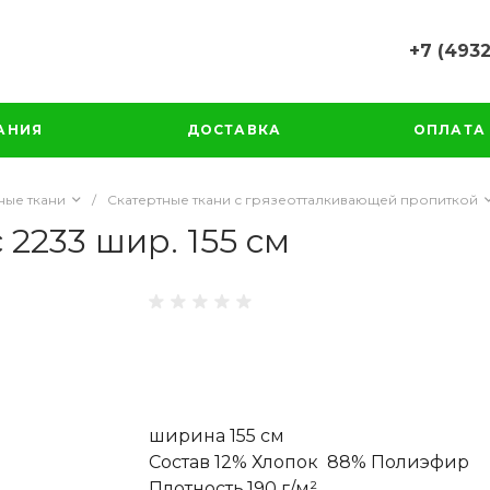
+7 (4932
+7 (4932) 
г. Иваново,
АНИЯ
ДОСТАВКА
ОПЛАТА
Рабфаковск
Пн-Чт: 8:00
Пт: 8:00-16
ные ткани
/
Скатертные ткани с грязеотталкивающей пропиткой
Cб-Вс: Вы
 2233 шир. 155 см
info@flex-iv
+7 (4932) 
ширина 155 см
Состав 12% Хлопок 88% Полиэфир
Плотность,190 г/м²